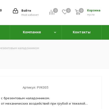
00
Корзина
Войти
0
0
0
0
пуста
Мой кабинет
Компания
Контакты
брезентовым наладонником
Артикул:
РУК003
 с брезентовым наладонником.
от механических воздействий при грубой и тяжелой