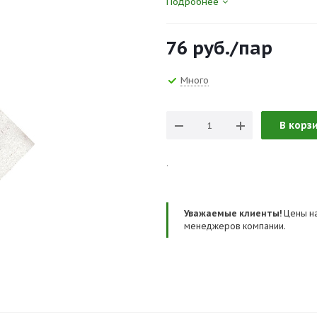
Подробнее
Основа - прочная х/б ткань, пл.2
76
руб.
/пар
Сертификаты и госты:
ТР ТС 019/2011, ГОСТ 12.4.010-
Много
В корз
.
Уважаемые клиенты!
Цены на
менеджеров компании.