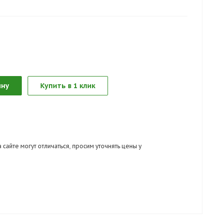
40 г/кв.м. Наладонник - брезент, пл.480 г/кв.м.
75
ину
Купить в 1 клик
 сайте могут отличаться, просим уточнять цены у