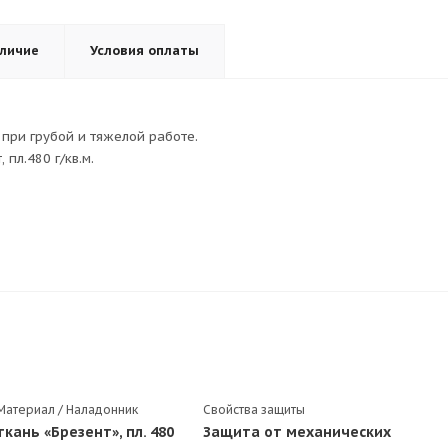
личие
Условия оплаты
при грубой и тяжелой работе.
 пл.480 г/кв.м.
Материал / Наладонник
Свойства защиты
ткань «Брезент», пл. 480
Защита от механических