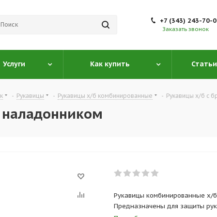
+7 (343) 243-70-
Заказать звонок
Услуги
Как купить
Статьи
к
-
Рукавицы
-
Рукавицы х/б комбинированные
-
Рукавицы х/б с 
м наладонником
Рукавицы комбинированные х/б
Предназначены для защиты рук 
работе.