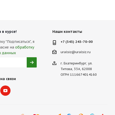
 в курсе!
Наши контакты
у "Подписаться", я
+7 (343) 243-70-00
ласие на
обработку
uralsiz@uralsiz.ru
х данных
г. Екатеринбург, ул.
Титова, 33А, 62008
ОГРН 1116674014160
на связи