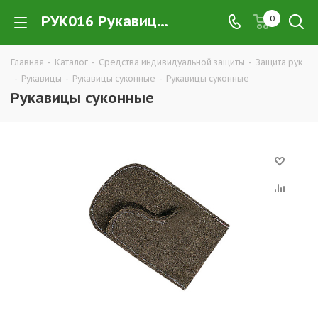
РУК016 Рукавицы суконные купить в Екатеринбурге по низким ценам оптом — интернет-магазин CИЗ в розницу компании РПС Урал
0
Главная
-
Каталог
-
Средства индивидуальной защиты
-
Защита рук
-
Рукавицы
-
Рукавицы суконные
-
Рукавицы суконные
Рукавицы суконные