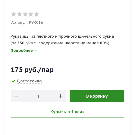
Артикул:
РУК016
Рукавицы из плотного и прочного шинельного сукна
(пл.750 г/кв.м, содержание шерсти не менее 80%)
защищант от термических ожегов, пониженных
Подробнее
температур и неконцентрированных кислот при условии
ограниченного контакта.
175
руб.
/пар
Сертификаты и госты:
Достаточно
ТР ТС 019/2011, ГОСТ 12.4.010-75
В корзину
Купить в 1 клик
.