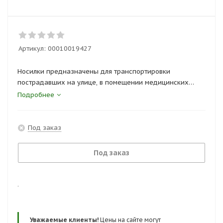
Артикул:
00010019427
Носилки предназначены для транспортировки
пострадавших на улице, в помещении медицинских
учреждений, в автомобилях скорой помощи, служб
Подробнее
спасения, при эвакуации пострадавших.
Под заказ
Под заказ
.
Уважаемые клиенты!
Цены на сайте могут